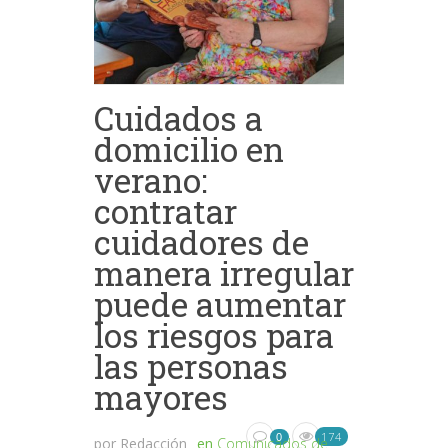
Cuidados a
domicilio en
verano:
contratar
cuidadores de
manera irregular
puede aumentar
los riesgos para
las personas
mayores
174
0
por
Redacción
en
Comunicados de