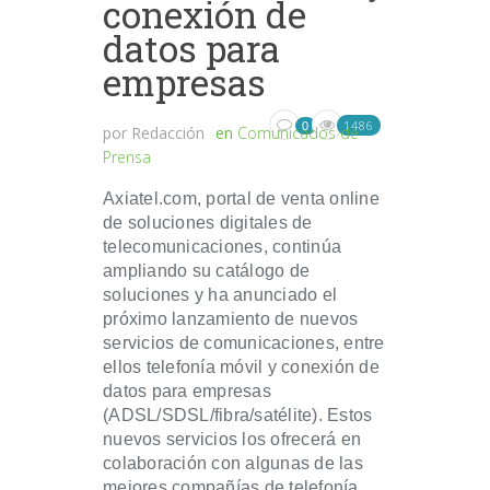
conexión de
datos para
empresas
1486
0
por
Redacción
en
Comunicados de
Prensa
Axiatel.com, portal de venta online
de soluciones digitales de
telecomunicaciones, continúa
ampliando su catálogo de
soluciones y ha anunciado el
próximo lanzamiento de nuevos
servicios de comunicaciones, entre
ellos telefonía móvil y conexión de
datos para empresas
(ADSL/SDSL/fibra/satélite). Estos
nuevos servicios los ofrecerá en
colaboración con algunas de las
mejores compañías de telefonía