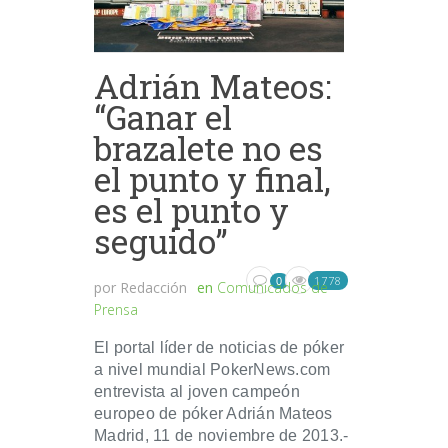
Adrián Mateos:
“Ganar el
brazalete no es
el punto y final,
es el punto y
seguido”
1778
0
por
Redacción
en
Comunicados de
Prensa
El portal líder de noticias de póker
a nivel mundial PokerNews.com
entrevista al joven campeón
europeo de póker Adrián Mateos
Madrid, 11 de noviembre de 2013.-