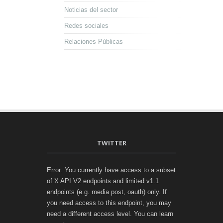
Noticias del sector
Redes sociales
Relaciones Públicas
TWITTER
Error: You currently have access to a subset
of X API V2 endpoints and limited v1.1
endpoints (e.g. media post, oauth) only. If
you need access to this endpoint, you may
need a different access level. You can learn