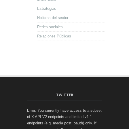
Estrategias
Noticias del sector
Redes sociales
Relaciones Públicas
TWITTER
Error: You currently have access to a subset
of X API V2 endpoints and limited v1.1
endpoints (e.g. media post, oauth) only. If