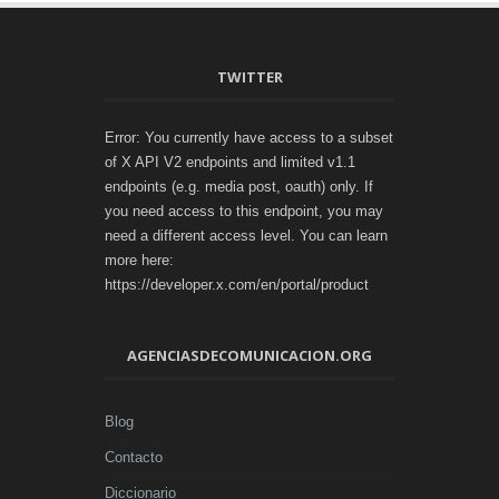
TWITTER
Error: You currently have access to a subset
of X API V2 endpoints and limited v1.1
endpoints (e.g. media post, oauth) only. If
you need access to this endpoint, you may
need a different access level. You can learn
more here:
https://developer.x.com/en/portal/product
AGENCIASDECOMUNICACION.ORG
Blog
Contacto
Diccionario