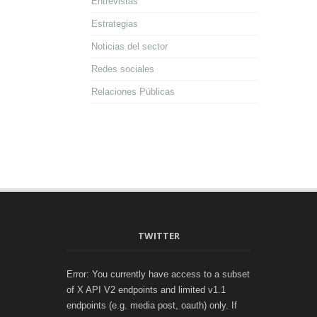
Entrevistas
Estrategias
Noticias del sector
Redes sociales
Relaciones Públicas
TWITTER
Error: You currently have access to a subset
of X API V2 endpoints and limited v1.1
endpoints (e.g. media post, oauth) only. If