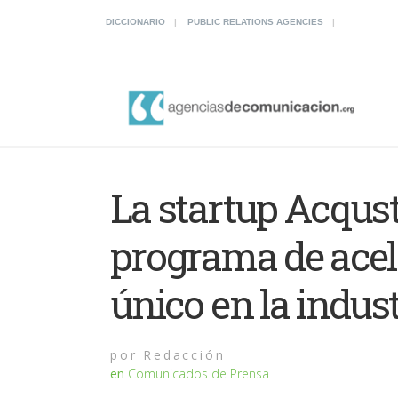
DICCIONARIO
PUBLIC RELATIONS AGENCIES
La startup Acqus
programa de acele
único en la indus
por
Redacción
en
Comunicados de Prensa