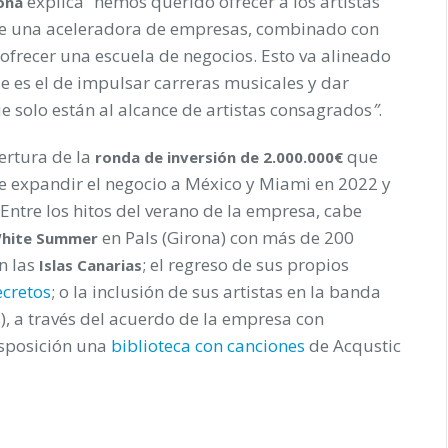
explica “hemos querido ofrecer a los artistas
ona
ace una aceleradora de empresas, combinado con
ofrecer una escuela de negocios. Esto va alineado
e es el de impulsar carreras musicales y dar
ue solo están al alcance de artistas consagrados
”
.
pertura de la
que
ronda de inversión de 2.000.000€
de expandir el negocio a México y Miami en 2022 y
Entre los hitos del verano de la empresa, cabe
en Pals (Girona) con más de 200
hite Summer
n las
; el regreso de sus propios
Islas Canarias
ecretos
; o la inclusión de sus artistas en la banda
s), a través del acuerdo de la empresa con
isposición una
biblioteca con canciones
de Acqustic