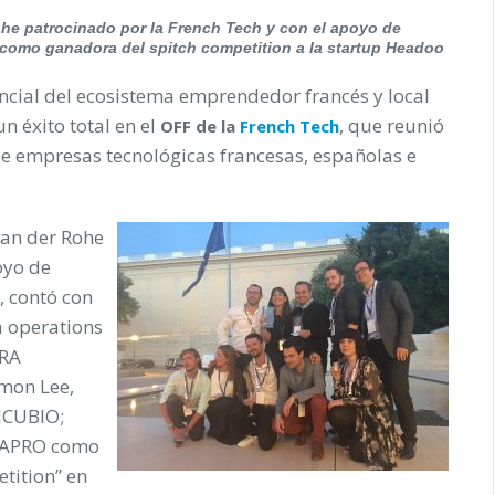
ohe patrocinado por la French Tech y con el apoyo de
 como ganadora del spitch competition a la startup Headoo
ncial del ecosistema emprendedor francés y local
n éxito total en el
, que reunió
OFF de la
French Tech
de empresas tecnológicas francesas, españolas e
van der Rohe
oyo de
, contó con
a operations
YRA
imon Lee,
NCUBIO;
EDIAPRO como
tition” en