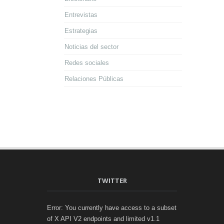
Entrevistas
Estrategias
Noticias del sector
Redes sociales
Relaciones Públicas
TWITTER
Error: You currently have access to a subset
of X API V2 endpoints and limited v1.1