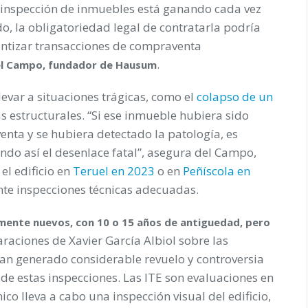
a inspección de inmuebles está ganando cada vez
o, la obligatoriedad legal de contratarla podría
antizar transacciones de compraventa
.
el Campo, fundador
de Hausum
levar a situaciones trágicas, como el
colapso de un
s estructurales. “Si ese inmueble hubiera sido
nta y se hubiera detectado la patología, es
ndo así el desenlace fatal”, asegura del Campo,
el edificio en
Teruel en 2023
o en
Peñíscola en
te inspecciones técnicas adecuadas.
vamente nuevos, con 10 o 15 años de antiguedad, pero
laraciones de Xavier García Albiol sobre las
 han generado considerable revuelo y controversia
z de estas inspecciones. Las ITE son evaluaciones en
ico lleva a cabo una inspección visual del edificio,