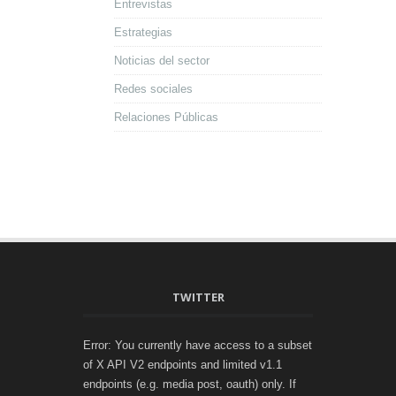
Entrevistas
Estrategias
Noticias del sector
Redes sociales
Relaciones Públicas
TWITTER
Error: You currently have access to a subset
of X API V2 endpoints and limited v1.1
endpoints (e.g. media post, oauth) only. If