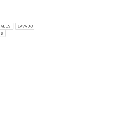
VALES
LAVADO
OS