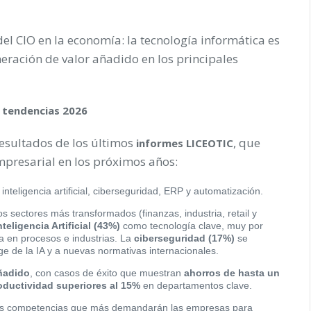
 del CIO en la economía: la tecnología informática es
neración de valor añadido en los principales
y tendencias 2026
resultados de los últimos
, que
informes LICEOTIC
mpresarial en los próximos años:
 inteligencia artificial, ciberseguridad, ERP y automatización.
los sectores más transformados (finanzas, industria, retail y
nteligencia Artificial (43%)
como tecnología clave, muy por
ca en procesos e industrias. La
ciberseguridad (17%)
se
ge de la IA y a nuevas normativas internacionales.
añadido
, con casos de éxito que muestran
ahorros de hasta un
oductividad superiores al 15%
en departamentos clave.
las competencias que más demandarán las empresas para