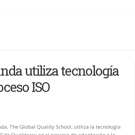
nda utiliza tecnología
roceso ISO
da, The Global Quality School, utiliza la tecnología
” de Qualiteasy en el proceso de adaptación a la