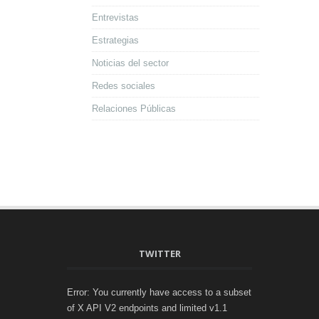
Entrevistas
Estrategias
Noticias del sector
Redes sociales
Relaciones Públicas
TWITTER
Error: You currently have access to a subset
of X API V2 endpoints and limited v1.1