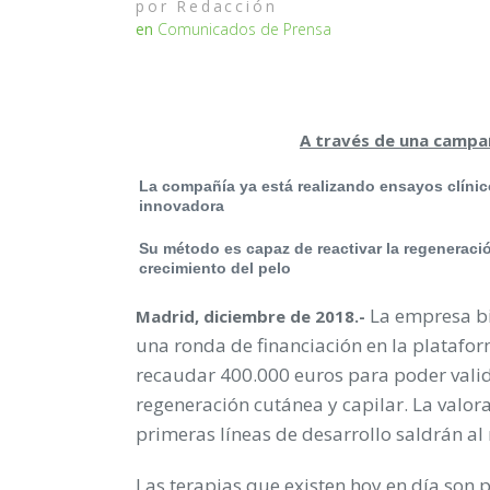
por
Redacción
en
Comunicados de Prensa
A través de una campañ
La compañía ya está realizando ensayos clínic
innovadora
Su método es capaz de reactivar
la regeneració
crecimiento del pelo
La empresa b
Madrid, diciembre de 2018.-
una ronda de financiación en la plataf
recaudar 400.000 euros para poder vali
regeneración cutánea y capilar. La valor
primeras líneas de desarrollo saldrán a
Las terapias que existen hoy en día son p