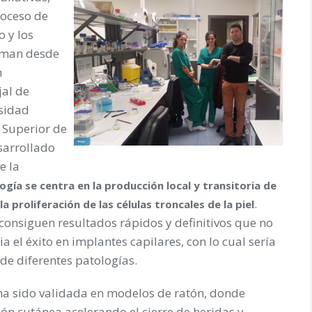
roceso de
 y los
irman desde
n
jal de
rsidad
 Superior de
esarrollado
e la
ogía se centra en la producción local y transitoria de
.
 proliferación de las células troncales de la piel
consiguen resultados rápidos y definitivos que no
a el éxito en implantes capilares, con lo cual sería
 de diferentes patologías.
 ha sido validada en modelos de ratón, donde
ón cutánea acelerando el cierre de heridas y