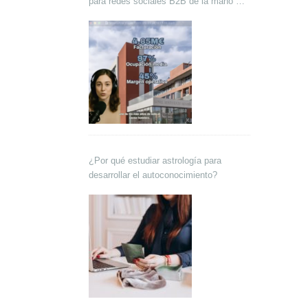
para redes sociales B2B de la mano de
Lokutor y Techsales Comunicación
¿Por qué estudiar astrología para
desarrollar el autoconocimiento?