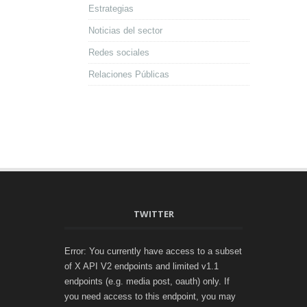
Estrategias
Noticias del sector
Redes sociales
Relaciones Públicas
TWITTER
Error: You currently have access to a subset
of X API V2 endpoints and limited v1.1
endpoints (e.g. media post, oauth) only. If
you need access to this endpoint, you may