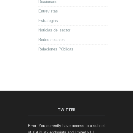
Diccionario
Entrevistas
Estrategias
Noticias del sector
Redes sociales
Relaciones Públicas
TWITTER
Error: You currently have access to a subset
of X API V2 endpoints and limited v1.1