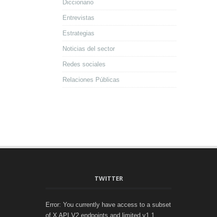
Diccionario
Entrevistas
Estrategias
Noticias del sector
Redes sociales
Relaciones Públicas
TWITTER
Error: You currently have access to a subset
of X API V2 endpoints and limited v1.1