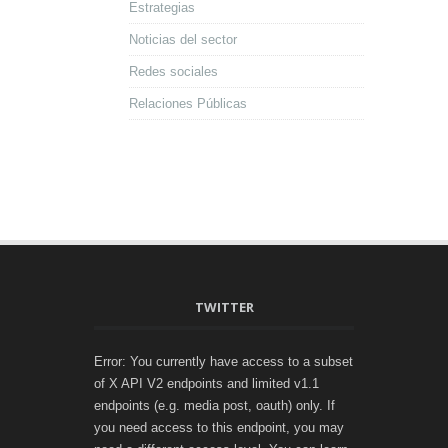
Estrategias
Noticias del sector
Redes sociales
Relaciones Públicas
TWITTER
Error: You currently have access to a subset
of X API V2 endpoints and limited v1.1
endpoints (e.g. media post, oauth) only. If
you need access to this endpoint, you may