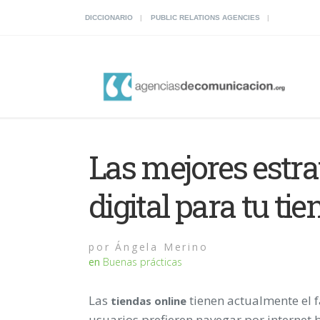
DICCIONARIO
PUBLIC RELATIONS AGENCIES
Las mejores estr
digital para tu ti
por
Ángela Merino
en
Buenas prácticas
Las
tienen actualmente el fa
tiendas online
usuarios prefieren navegar por internet