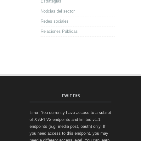
Estrategias
Noticias del sector
Redes sociales
Relaciones Públicas
TWITTER
Error: You currently have access to a subset
of X API V2 endpoints and limited v1.1
endpoints (e.g. media post, oauth) only. If
you need access to this endpoint, you may
need a different access level. You can learn