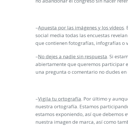
no abandonar el congreso sin hacer refer
–
Apuesta por las imágenes y los vídeos
.
social media todas las encuestas revelan
que contienen fotografías, infografías o ví
–
No dejes a nadie sin respuesta
. Si est
abiertamente que queremos participar en 
una pregunta o comentario no dudes en c
–
Vigila tu ortografía
. Por último y aunq
nuestra ortografía. Estamos participan
estamos exponiendo, así que debemos evi
nuestra imagen de marca, así como tamb