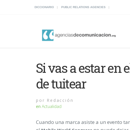
DICCIONARIO
PUBLIC RELATIONS AGENCIES
Si vas a estar en
de tuitear
por
Redacción
en
Actualidad
Cuando una marca asiste a un evento ta
el
no puede dejar 
Mobile
World
Congress