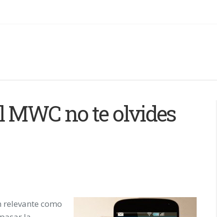
 el MWC no te olvides
n relevante como
pasar la