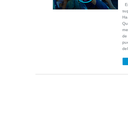
Es
su
Ha
Qu
me
de
pu
del