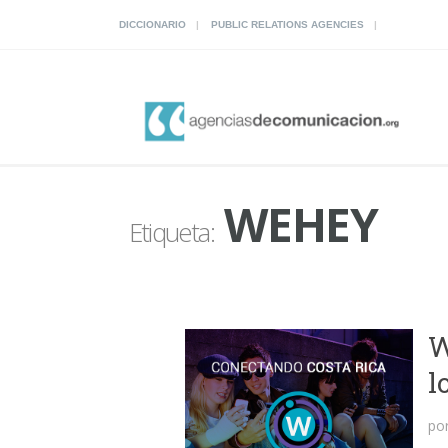
DICCIONARIO
PUBLIC RELATIONS AGENCIES
WEHEY
Etiqueta:
W
l
po