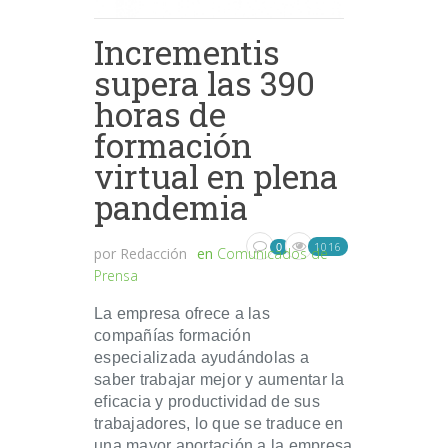
Incrementis
supera las 390
horas de
formación
virtual en plena
pandemia
1016
0
por
Redacción
en
Comunicados de
Prensa
La empresa ofrece a las
compañías formación
especializada ayudándolas a
saber trabajar mejor y aumentar la
eficacia y productividad de sus
trabajadores, lo que se traduce en
una mayor aportación a la empresa