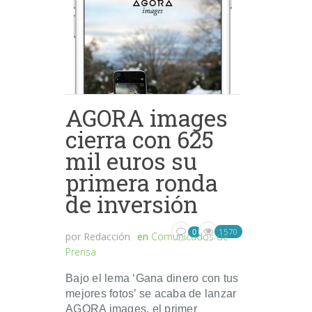
AGORA images
cierra con 625
mil euros su
primera ronda
de inversión
1570
0
por
Redacción
en
Comunicados de
Prensa
Bajo el lema ‘Gana dinero con tus
mejores fotos’ se acaba de lanzar
AGORA images, el primer