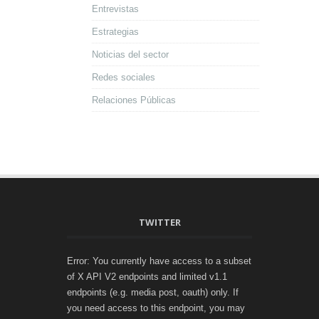
Entrevistas
Estrategias
Noticias del sector
Redes sociales
Relaciones Públicas
TWITTER
Error: You currently have access to a subset
of X API V2 endpoints and limited v1.1
endpoints (e.g. media post, oauth) only. If
you need access to this endpoint, you may