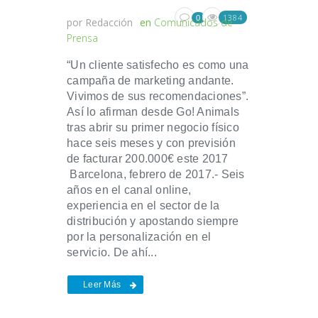
1384
0
por
Redacción
en
Comunicados de
Prensa
“Un cliente satisfecho es como una
campaña de marketing andante.
Vivimos de sus recomendaciones”.
Así lo afirman desde Go! Animals
tras abrir su primer negocio físico
hace seis meses y con previsión
de facturar 200.000€ este 2017
Barcelona, febrero de 2017.- Seis
años en el canal online,
experiencia en el sector de la
distribución y apostando siempre
por la personalización en el
servicio. De ahí...
Leer Más