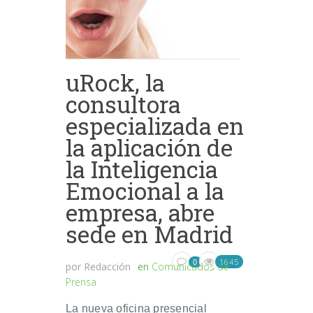
uRock, la
consultora
especializada en
la aplicación de
la Inteligencia
Emocional a la
empresa, abre
sede en Madrid
1645
0
por
Redacción
en
Comunicados de
Prensa
La nueva oficina presencial