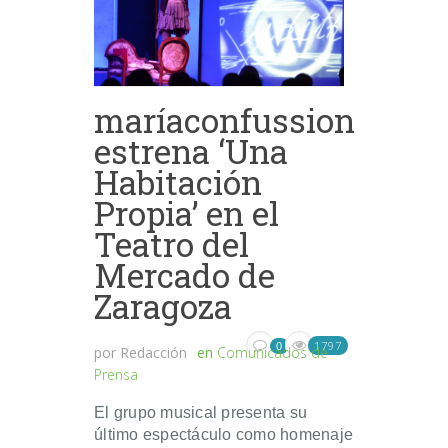
maríaconfussion
estrena ‘Una
Habitación
Propia’ en el
Teatro del
Mercado de
Zaragoza
1797
0
por
Redacción
en
Comunicados de
Prensa
El grupo musical presenta su
último espectáculo como homenaje