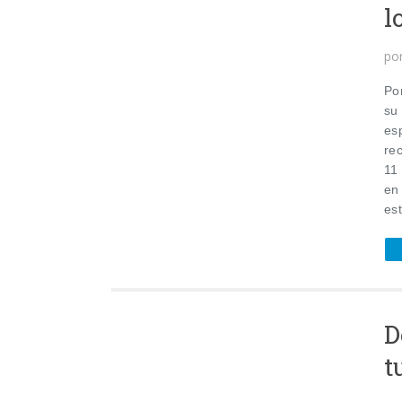
l
po
Po
su
esp
rec
11
en
est
D
t