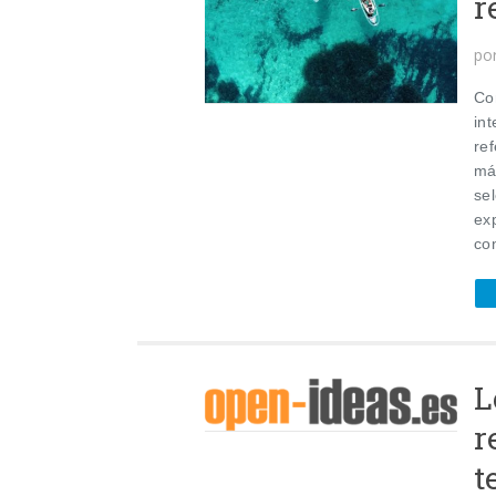
r
po
Co
in
re
má
se
ex
con
L
r
t