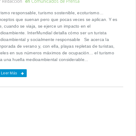
r
Redacción
en
Comunicados de Prensa
rismo responsable, turismo sostenible, ecoturismo…
nceptos que suenan pero que pocas veces se aplican. Y es
e, cuando se viaja, se ejerce un impacto en el
dioambiente. InterMundial detalla cómo ser un turista
dioambiental y socialmente responsable Se acerca la
porada de verano y, con ella, playas repletas de turistas,
teles en sus números máximos de ocupación… el turismo
ja una huella medioambiental considerable...
Leer Más