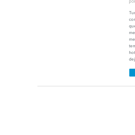
po
Tu
co
qu
me
me
tem
ho
de