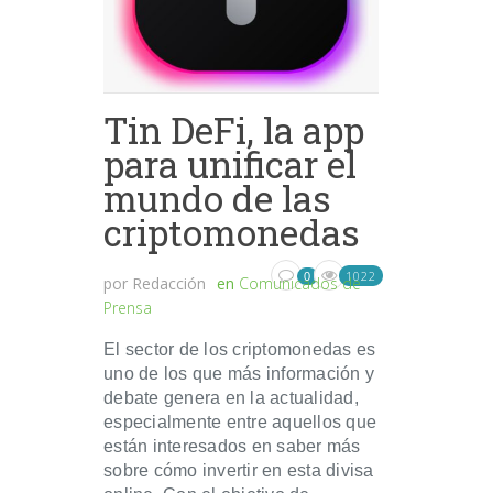
Tin DeFi, la app
para unificar el
mundo de las
criptomonedas
1022
0
por
Redacción
en
Comunicados de
Prensa
El sector de los criptomonedas es
uno de los que más información y
debate genera en la actualidad,
especialmente entre aquellos que
están interesados en saber más
sobre cómo invertir en esta divisa