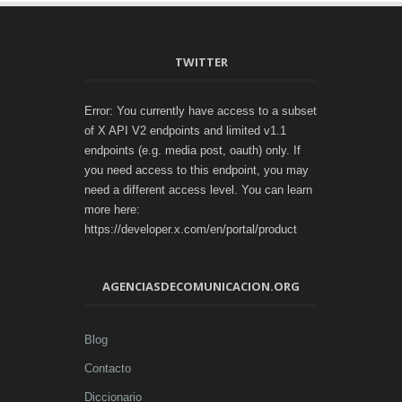
TWITTER
Error: You currently have access to a subset
of X API V2 endpoints and limited v1.1
endpoints (e.g. media post, oauth) only. If
you need access to this endpoint, you may
need a different access level. You can learn
more here:
https://developer.x.com/en/portal/product
AGENCIASDECOMUNICACION.ORG
Blog
Contacto
Diccionario