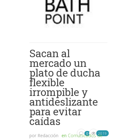
Sacan al
mercado un
plato de ducha
flexible
irrompible y
antideslizante
para evitar
caídas
2019
0
por
Redacción
en
Comunicados de