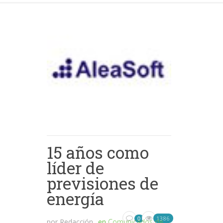
15 años como
líder de
previsiones de
energía
1386
0
por
Redacción
en
Comunicados de