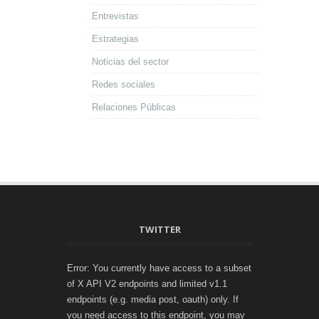
Entrevistas
Estrategias
Noticias del sector
Redes sociales
Relaciones Públicas
TWITTER
Error: You currently have access to a subset
of X API V2 endpoints and limited v1.1
endpoints (e.g. media post, oauth) only. If
you need access to this endpoint, you may