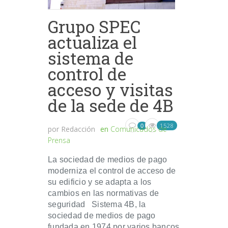
Grupo SPEC
actualiza el
sistema de
control de
acceso y visitas
de la sede de 4B
1528
0
por
Redacción
en
Comunicados de
Prensa
La sociedad de medios de pago
moderniza el control de acceso de
su edificio y se adapta a los
cambios en las normativas de
seguridad Sistema 4B, la
sociedad de medios de pago
fundada en 1974 por varios bancos