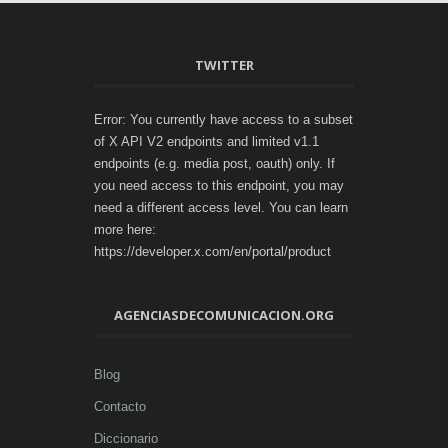
TWITTER
Error: You currently have access to a subset
of X API V2 endpoints and limited v1.1
endpoints (e.g. media post, oauth) only. If
you need access to this endpoint, you may
need a different access level. You can learn
more here:
https://developer.x.com/en/portal/product
AGENCIASDECOMUNICACION.ORG
Blog
Contacto
Diccionario