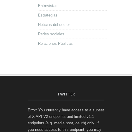
Entrevistas
Estrategias
Noticias del sector
Redes sociales
Relaciones Públicas
TWITTER
Error: You currently have access to a subset
of X API V2 endpoints and limited v1.1
endpoints (e.g. media post, oauth) only. If
you need access to this endpoint, you may