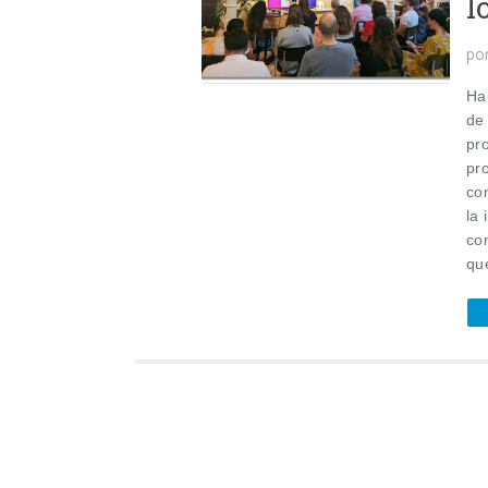
l
po
Ha
de
pr
pr
con
la 
co
que