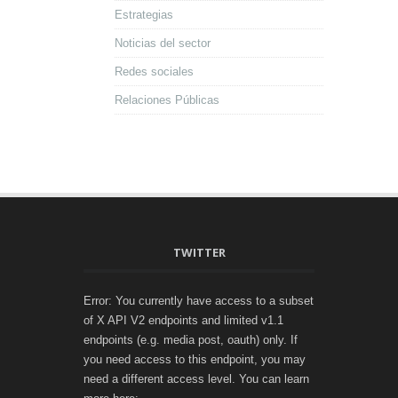
Estrategias
Noticias del sector
Redes sociales
Relaciones Públicas
TWITTER
Error: You currently have access to a subset
of X API V2 endpoints and limited v1.1
endpoints (e.g. media post, oauth) only. If
you need access to this endpoint, you may
need a different access level. You can learn