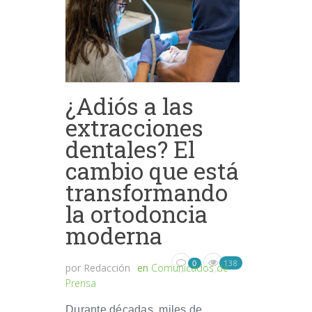
¿Adiós a las
extracciones
dentales? El
cambio que está
transformando
la ortodoncia
moderna
138
0
por
Redacción
en
Comunicados de
Prensa
Durante décadas, miles de