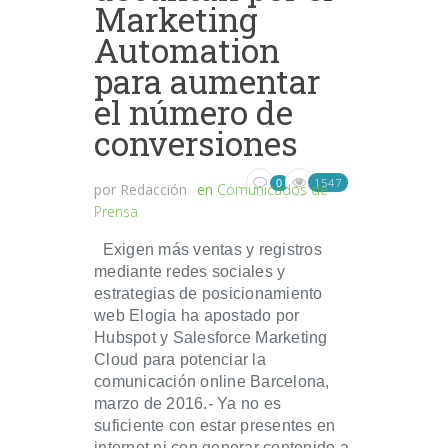
Marketing
Automation
para aumentar
el número de
conversiones
1547
0
por
Redacción
en
Comunicados de
Prensa
Exigen más ventas y registros
mediante redes sociales y
estrategias de posicionamiento
web Elogia ha apostado por
Hubspot y Salesforce Marketing
Cloud para potenciar la
comunicación online Barcelona,
marzo de 2016.- Ya no es
suficiente con estar presentes en
internet ni con generar contenido a