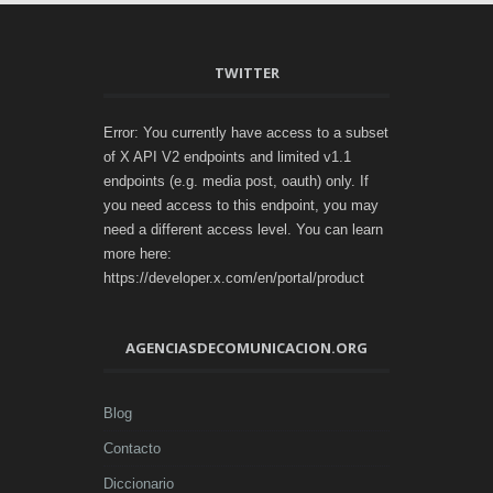
TWITTER
Error: You currently have access to a subset
of X API V2 endpoints and limited v1.1
endpoints (e.g. media post, oauth) only. If
you need access to this endpoint, you may
need a different access level. You can learn
more here:
https://developer.x.com/en/portal/product
AGENCIASDECOMUNICACION.ORG
Blog
Contacto
Diccionario