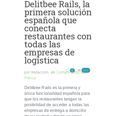
Delitbee Rails, la
primera solución
española que
conecta
restaurantes con
todas las
empresas de
logística
999
0
por
Redacción
en
Comunicados de
Prensa
Delitbee Rails es la primera y
única funcionalidad española para
que los restaurantes tengan la
posibilidad de acceder a todas las
empresas de entrega a domicilio