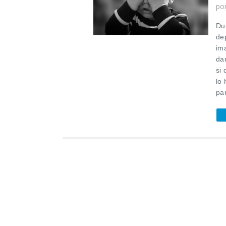
po
Du
de
im
da
si 
lo
par