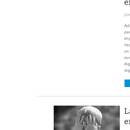
e
po
Ada
pa
im
ne
un
su
dig
dig
L
e