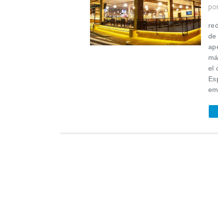
po
re
de
ap
má
el
Es
em