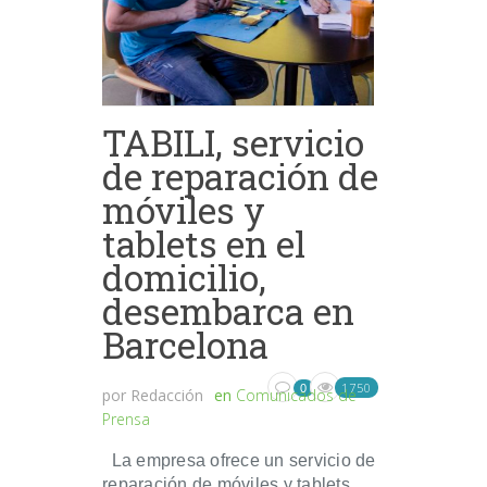
TABILI, servicio
de reparación de
móviles y
tablets en el
domicilio,
desembarca en
Barcelona
1750
0
por
Redacción
en
Comunicados de
Prensa
La empresa ofrece un servicio de
reparación de móviles y tablets