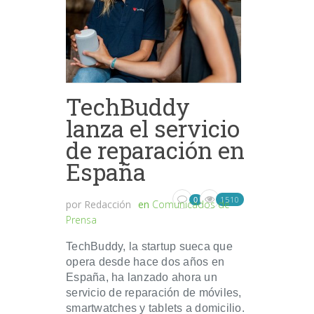
TechBuddy
lanza el servicio
de reparación en
España
1510
0
por
Redacción
en
Comunicados de
Prensa
TechBuddy, la startup sueca que
opera desde hace dos años en
España, ha lanzado ahora un
servicio de reparación de móviles,
smartwatches y tablets a domicilio.