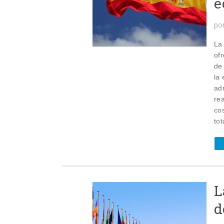
e
po
La
of
de
la
ad
re
co
tot
L
d