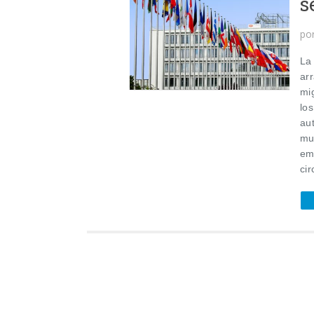
s
po
La
ar
mi
los
au
mu
em
cir