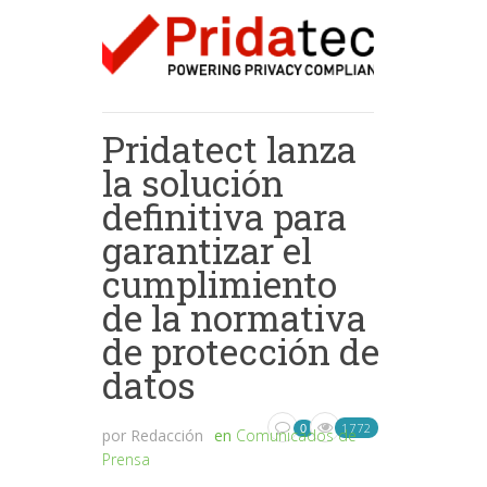
Pridatect lanza
la solución
definitiva para
garantizar el
cumplimiento
de la normativa
de protección de
datos
1772
0
por
Redacción
en
Comunicados de
Prensa