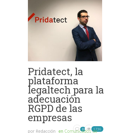
Pridatect, la
plataforma
legaltech para la
adecuación
RGPD de las
empresas
1736
0
por
Redacción
en
Comunicados de