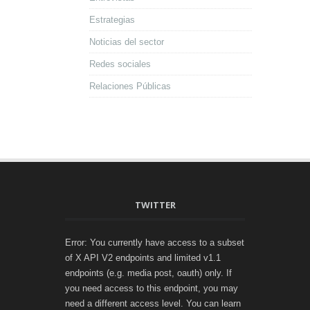
Estrategias
Noticias del sector
Redes sociales
Relaciones Públicas
TWITTER
Error: You currently have access to a subset
of X API V2 endpoints and limited v1.1
endpoints (e.g. media post, oauth) only. If
you need access to this endpoint, you may
need a different access level. You can learn