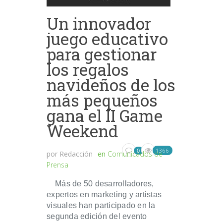
Un innovador
juego educativo
para gestionar
los regalos
navideños de los
más pequeños
gana el II Game
Weekend
1366
0
por
Redacción
en
Comunicados de
Prensa
Más de 50 desarrolladores,
expertos en marketing y artistas
visuales han participado en la
segunda edición del evento