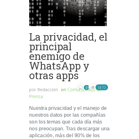
La privacidad, el
principal
enemigo de
WhatsApp y
otras apps
1872
0
por
Redacción
en
Comunicados de
Prensa
Nuestra privacidad y el manejo de
nuestros datos por las compañías
son los temas que cada día más
nos preocupan. Tras descargar una
aplicación, más del 90% de los