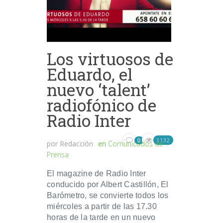
Los virtuosos de
Eduardo, el
nuevo ‘talent’
radiofónico de
Radio Inter
1132
0
por
Redacción
en
Comunicados de
Prensa
El magazine de Radio Inter
conducido por Albert Castillón, El
Barómetro, se convierte todos los
miércoles a partir de las 17.30
horas de la tarde en un nuevo