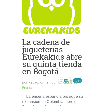
La cadena de
jugueterías
Eurekakids abre
su quinta tienda
en Bogotá
1914
0
por
Redacción
en
Comunicados de
Prensa
La enseña española prosigue su
expansión en Colombia: abre en